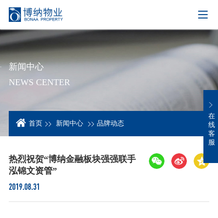
新闻中心
NEWS CENTER
在
首页
新闻中心
品牌动态
线
客
服
热烈祝贺“博纳金融板块强强联手
泓锦文资管”
2019.08.31