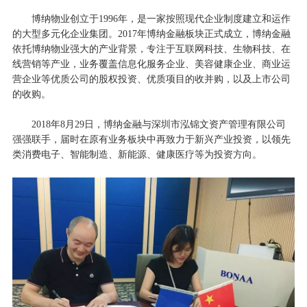
博纳物业创立于1996年，是一家按照现代企业制度建立和运作
的大型多元化企业集团。2017年博纳金融板块正式成立，博纳金融
依托博纳物业强大的产业背景，专注于互联网科技、生物科技、在
线营销等产业，业务覆盖信息化服务企业、美容健康企业、商业运
营企业等优质公司的股权投资、优质项目的收并购，以及上市公司
的收购。
2018年8月29日，博纳金融与深圳市泓锦文资产管理有限公司
强强联手，届时在原有业务板块中再致力于新兴产业投资，以领先
类消费电子、智能制造、新能源、健康医疗等为投资方向。