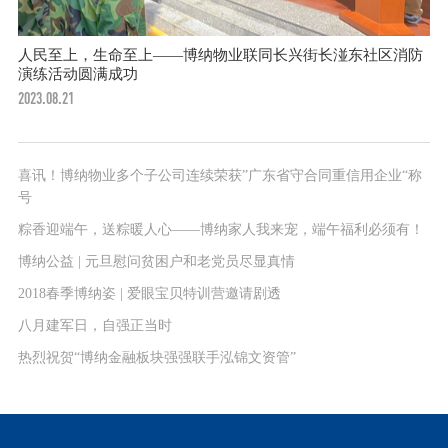
人民至上，生命至上——博纳物业联同长兴街长湴东社区消防
演练活动圆满成功
2023.08.21
喜讯！博纳物业多个子公司连续荣获”广东省守合同重信用企业“称
号
粽香迎端午，送粽暖人心——博纳家人我来宠，端午福利必须有！
博纳公益 | 元旦慰问贫困户和老党员尽显真情
2018春季博纳姿 | 爱眼宝贝特训营邀请剧透
八月建军日，自强正当时
热烈祝贺“博纳金融板块强强联手泓锦文资管”